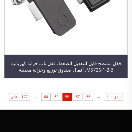
قفل مسطح قابل للتعديل للضغط، قفل باب خزانة كهربائية
MS726-1-2-3، أقفال صندوق توزيع وخزانة معدنية
...
...
سابق
1
56
57
58
59
60
127
تالي