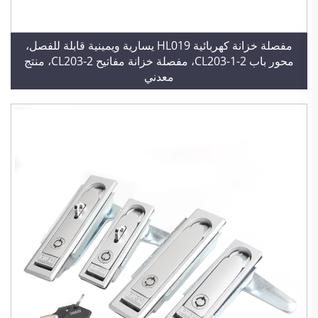
مفصلة خزانة كهربائية HL019 يسارية ويمينية قابلة للفصل،
محور باب CL203-1-2، مفصلة خزانة مفاتيح CL203-2، منتج
معدني