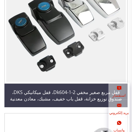
قفل مربع صغير مخفي Dk604-1-2، قفل ميكانيكي DKS،
استفسار
صندوق توزيع خزانة، قفل باب خفيف، مشبك، معادن معدنية
بريد إلكتروني
واتساب