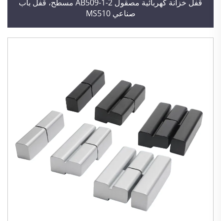
قفل خزانة كهربائية مصقول AB509-1-2 مسطح، قفل باب
صناعي MS510