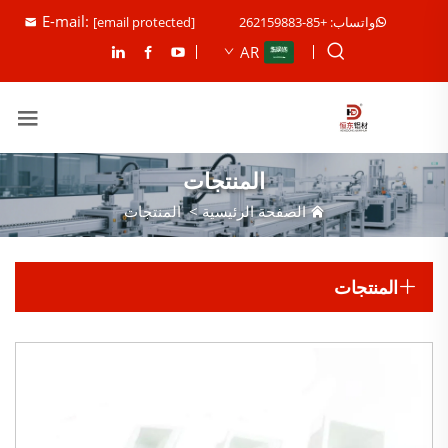
E-mail:
واتساب: +85-262159883
[email protected]
AR
المنتجات
الصفحة الرئيسية
>
المنتجات
المنتجات