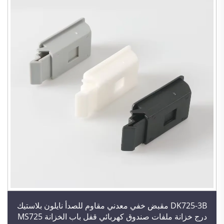
DK725-3B مقبض خفي معدني مقاوم للصدأ نايلون بلاستيك
درج خزانة ملفات صندوق كهربائي قفل باب الخزانة MS725