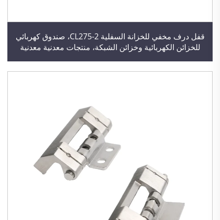
قفل درف مخفي للخزانة السفلية CL275-2، صندوق كهربائي
للخزائن الكهربائية وخزائن الشبكة، منتجات معدنية معدنية