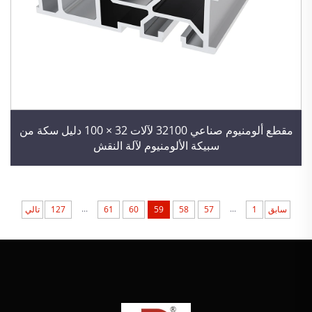
مقطع ألومنيوم صناعي 32100 لآلات 32 × 100 دليل سكة من
سبيكة الألومنيوم لآلة النقش
...
...
سابق
1
57
58
59
60
61
127
تالي