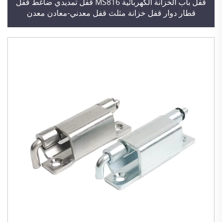
قفل باب الخزانة الكهربائية MS816 قفل تمديدي ضاغط قفل
قطار دوار قفل خزانة مثلث قفل معدني-معادن معدن