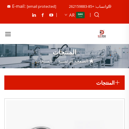
E-mail:
واتساب: +85-262159883
[email protected]
AR
المنتجات
الصفحة الرئيسية
>
المنتجات
المنتجات