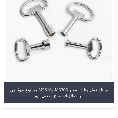
مفتاح قفل مثلث صغير MS705 وMS816 مصنوع يدويًا من
سبائك الزنك، منتج معدني أنيق