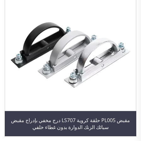
مقبض PL005 حلقة كروية LS707 درج مخفي بإدراج مقبض
سبائك الزنك الدوارة بدون غطاء خلفي