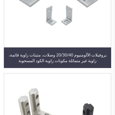
بروفيلات الألومنيوم 20/30/40 وصلات، مثبتات زاوية قائمة،
زاوية غير متماثلة مكونات زاوية الكود المسحوبة