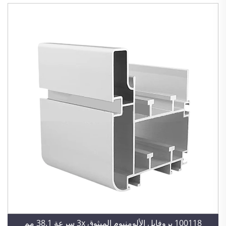
100118 بروفايل الألومنيوم المبثوق 3x سرعة 38.1 مم