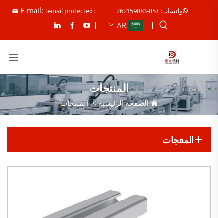
E-mail:
واتساب: +85-262159883
[email protected]
AR
المنتجات
الصفحة الرئيسية
>
المنتجات
المنتجات