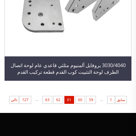
3030/4040 بروفايل ألمنيوم مثلثي قاعدي عام لوحة اتصال
الطرف لوحة التثبيت كوب القدم قطعة تركيب القدم
...
...
سابق
1
59
60
61
62
63
127
تالي