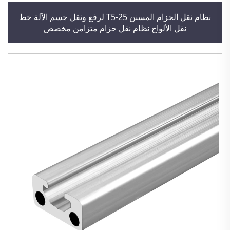
نظام نقل الحزام المسنن T5-25 لرفع ونقل جسم الآلة خط
نقل الألواح نظام نقل حزام متزامن مخصص