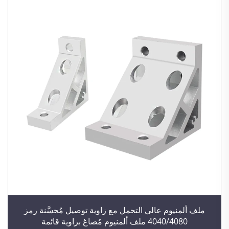
ملف ألمنيوم عالي التحمل مع زاوية توصيل مُحسَّنة رمز
4040/4080 ملف ألمنيوم مُصاغ بزاوية قائمة