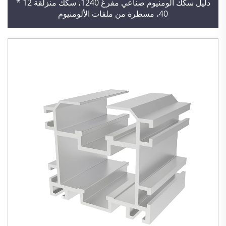
دليل سكك ألومنيوم صناعي مفرغ 1240، سكك منزلقة 12 *
40، مسطرة من ملفات الألومنيوم