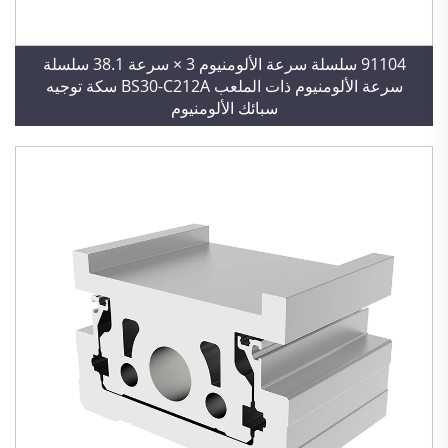
91104 سلسلة سرعة الألومنيوم 3 × سرعة 38.1 سلسلة
سرعة الألومنيوم ذات الملعب BS30-C212A سكة توجيه
سبائك الألومنيوم