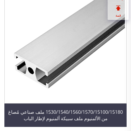
قمة
1530/1540/1560/1570/15100/15180 ملف صناعي مُصاغ
من الألمنيوم ملف سبيكة ألمنيوم لإطار الباب