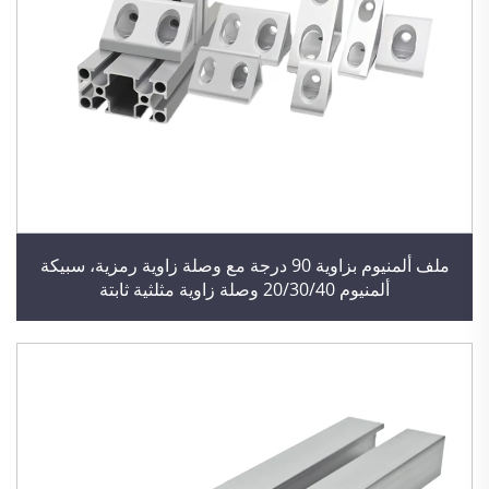
ملف ألمنيوم بزاوية 90 درجة مع وصلة زاوية رمزية، سبيكة
ألمنيوم 20/30/40 وصلة زاوية مثلثية ثابتة