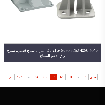
4040 4080 6262 8080 حزام ناقل مرن، سياج قدمي، سياج
واقٍ، دعم السياج
...
...
سابق
1
60
61
62
63
64
127
تالي