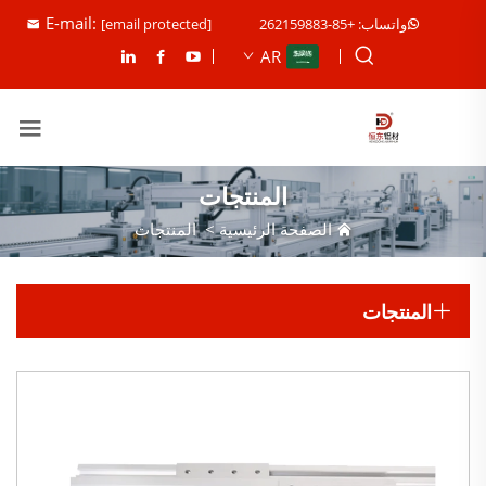
E-mail:
واتساب: +85-262159883
[email protected]
AR
المنتجات
الصفحة الرئيسية
>
المنتجات
المنتجات