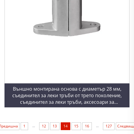
Външно монтирана основа с диаметър 28 мм,
съединител за леки тръби от трето поколение,
съединител за леки тръби, аксесоари за
профилирани алуминиеви тръби
...
...
Предишна
1
12
13
14
15
16
127
Следващ