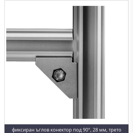
фиксиран ъглов конектор под 90°, 28 мм, трето