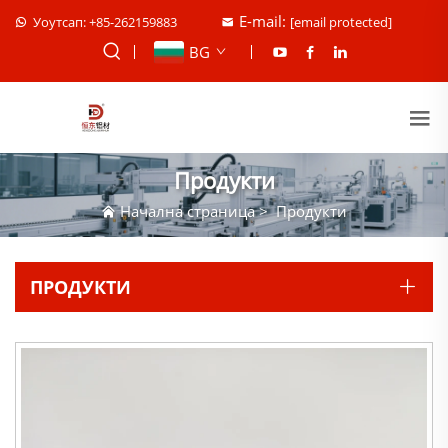
E-mail:
Уоутсап: +85-262159883
[email protected]
BG
Продукти
Начална страница
>
Продукти
ПРОДУКТИ