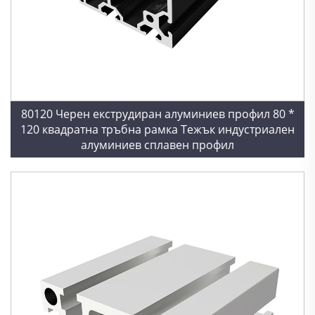
80120 Черен екструдиран алуминиев профил 80 *
120 квадратна тръбна рамка Тежък индустриален
алуминиев сплавен профил