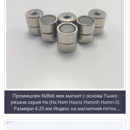
Промишлен Ndfeb мек магнит с основа Тънко
рязане серия Hx (Hx Hxm Hxsns Hxmnh Hxmn-S)
Размери 4-25 мм Индекс на магнитния поток
50kGmm 1%