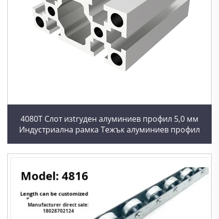
4080T Слот изtrуден алуминиев профил 5,0 мм
Индустриална рамка Тежък алуминиев профил