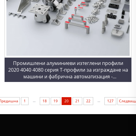
Промишлени алуминиеви изтеглени профили
2020 4040 4080 серия T-профили за изграждане на
машини и фабрична автоматизация -
персонализирано рязане
...
...
Предишна
1
18
19
20
21
22
127
Следващ