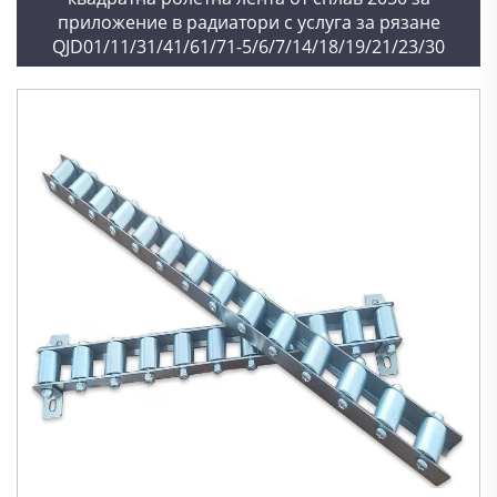
приложение в радиатори с услуга за рязане
QJD01/11/31/41/61/71-5/6/7/14/18/19/21/23/30