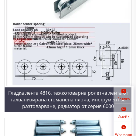
Гладка лента 4816, тежкотоварна ролетна лента от
галванизирана стоманена плоча, инструмент за
Заявка
разтоварване, радиатор от серия 6000
Имейл
Whatsapp