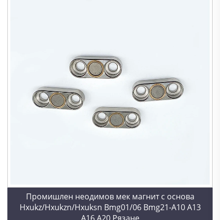
Промишлен неодимов мек магнит с основа
Hxukz/Hxukzn/Hxuksn Bmg01/06 Bmg21-A10 A13
A16 A20 Рязане