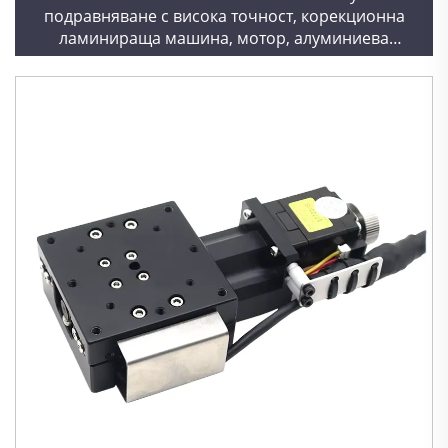
подравняване с висока точност, корекционна
ламинираща машина, мотор, алуминиева
триосова платформа за