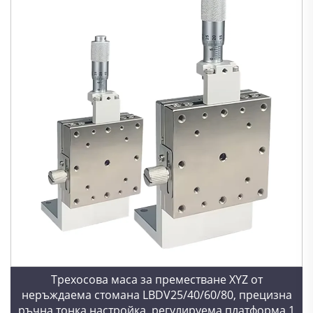
Трехосова маса за преместване XYZ от
неръждаема стомана LBDV25/40/60/80, прецизна
ръчна тонка настройка, регулируема платформа 1