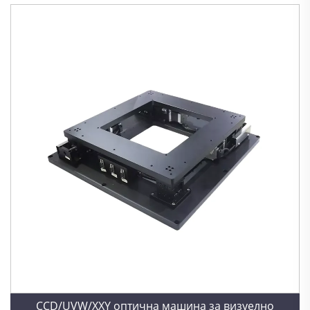
CCD/UVW/XXY оптична машина за визуелно