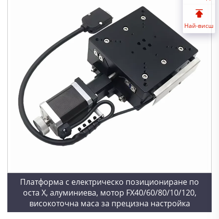
Най-висш
Платформа с електрическо позициониране по
оста X, алуминиева, мотор FX40/60/80/10/120,
високоточна маса за прецизна настройка