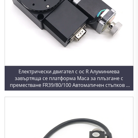
Електрически двигател с ос R Алуминиева
завъртяща се платформа Маса за плъзгане с
преместване FR39/80/100 Автоматичен стъпков с
висока прецизност