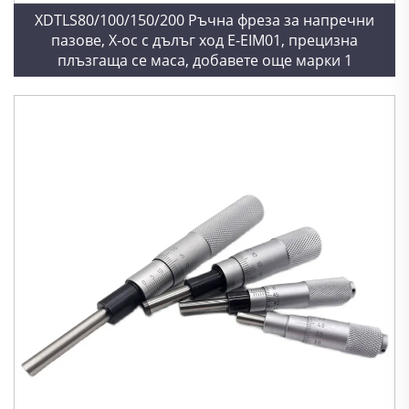
XDTLS80/100/150/200 Ръчна фреза за напречни
пазове, X-ос с дълъг ход E-EIM01, прецизна
плъзгаща се маса, добавете още марки 1