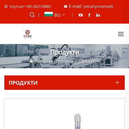
E-mail:
Уоутсап: +85-262159883
[email protected]
BG
Продукти
Начална страница
>
Продукти
ПРОДУКТИ