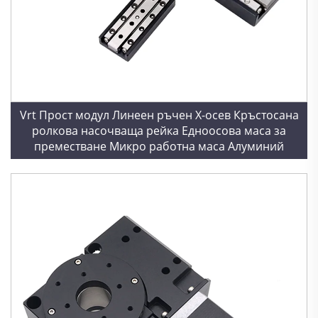
Vrt Прост модул Линеен ръчен X-осев Кръстосана
ролкова насочваща рейка Едноосова маса за
преместване Микро работна маса Алуминий