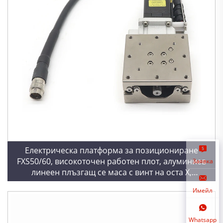
Електрическа платформа за позициониране
FXS50/60, високоточен работен плот, алуминиев
Заявка
линеен плъзгащ се маса с винт на оста X,
двигателно ядро
Имейл
Whatsapp