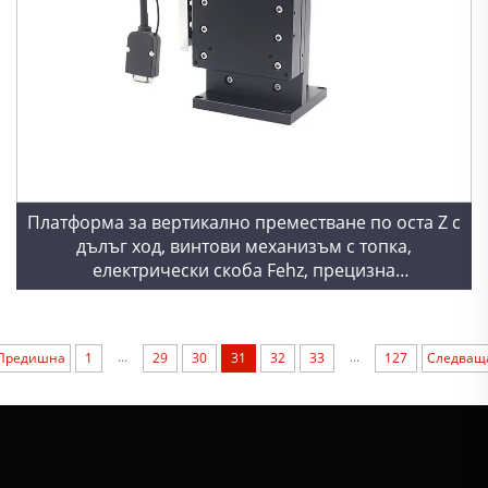
Платформа за вертикално преместване по оста Z с
дълъг ход, винтови механизъм с топка,
електрически скоба Fehz, прецизна
регулировъчна маса с мотор
...
...
Предишна
1
29
30
31
32
33
127
Следващ