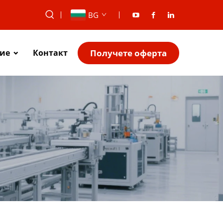
BG
Получете оферта
ие
Контакт