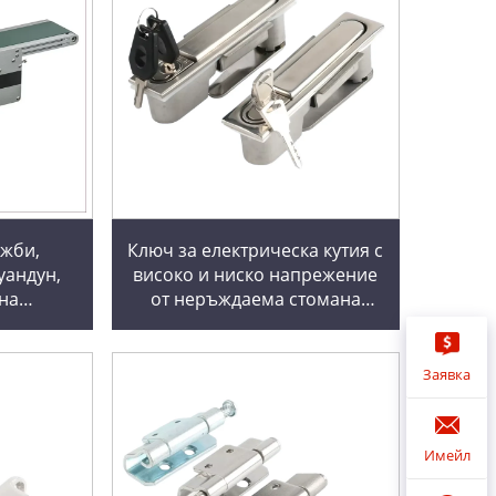
жби,
Ключ за електрическа кутия с
уандун,
високо и ниско напрежение
на
от неръждаема стомана
 мини
MS818 и MS490 шаси с рязане
спортна
лосък
Заявка
ниеви
Имейл