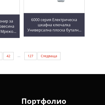
6000 серия Електрическа
рнир за
шкафна ключалка
рвесина
Универсална плоска бутална
о Мрежов
ключалка за шкаф
трически
Електромерна кутия
 шарнир
Промишлено MS732
язане
...
42
127
Следваща
Портфолио