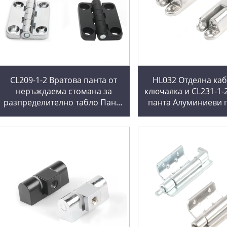
CL209-1-2 Вратова панта от
HL032 Отделна ка
неръждаема стомана за
ключалка и CL231-1-
разпределително табло Панта
панта Алуминиеви
за шаси на силово табло
Панта за разпреде
304HL009 Поръчково рязане
табло
Обработка