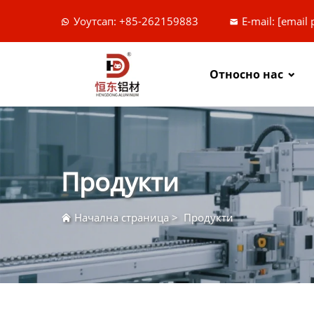
Уоутсап: +85-262159883
E-mail:
[email 
Относно нас
Продукти
Начална страница
>
Продукти