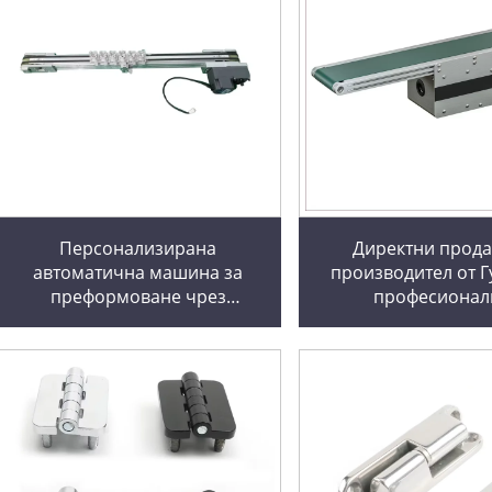
Персонализирана
Директни прода
автоматична машина за
производител от Г
преформоване чрез
професионал
инжектиране и перфориране,
високоскоростна
малко фиксиращо устройство,
електрическа тран
линейна връщаща се
линия, серво п
транспортна лента, скоба,
конвейер, алуми
алуминиеви профили
профили