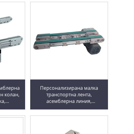
емблерна
Персонализирана малка
н колан,
транспортна лента,
ка,
асемблерна линия,
нтрол на
двуредова, странично
теля за
разположена синхронна
оотводи,
лента, алуминиеви профили,
транспортна лента, широка