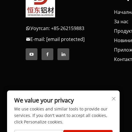
Началн
За нас
Уоутсап: +85-262159883
Продук
E-mail:
[email protected]
Новини
Прилож
Контакт
We value your privacy
We use cookies and similar tools to provide our
services. If you don't want to accept all cookies,
click Personalize cookies.