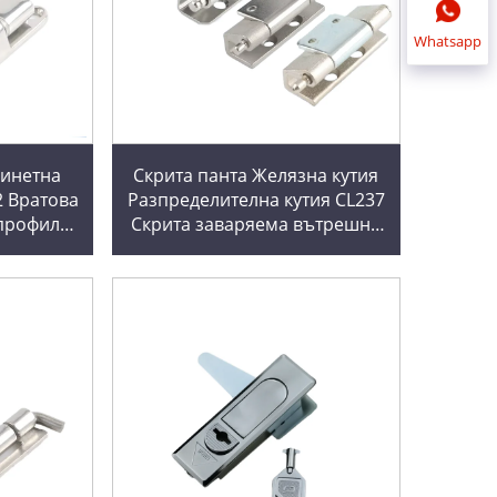
Whatsapp
бинетна
Скрита панта Желязна кутия
2 Вратова
Разпределителна кутия CL237
 профили
Скрита заваряема вътрешна
лително
вратова панта за радиатор
Възможно рязане