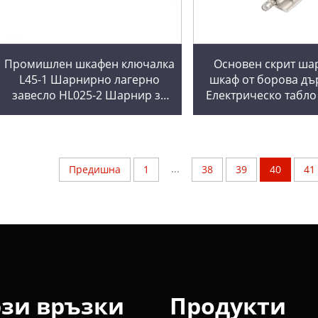
Промишлен шкафен ключалка
Основен скрит ша
L45-1 Шарнирно лагерно
шкаф от борова дъ
завесло HL025-2 Шарнир за
Електрическо табл
комутационен шкаф CL222 за
кашон - CL248 Елек
украси Рязане и обработка
шкафен заключващ
по поръчка с р
...
Предишна
1
38
39
40
41
зи връзки
Продукти