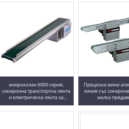
микроколан 6000 серия,
Прецизна мини ас
синхронна транспортна лента
линия със синхроне
и електрическа лента за
малка предав
транспортиране до
автоматизация, ко
фиксирана точка за
скоростта на двига
охладителен радиатор за
обработка на топл
настолна машина
рязане