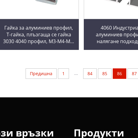
Гайка за алуминиев профил,
4060 Индустри
Т-гайка, плъзгаща се гайка
алуминиев проф
3030 4040 профил, M3-M4-M5-
налягане подход
M6-M8, алуминиеви фитинги,
перфориране и ря
въглеродна стомана/
оборудване за мо
нержавееща стомана
линия с транспорт
...
Предишна
1
84
85
86
87
зи връзки
Продукти