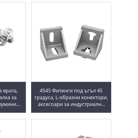
а врата,
4545 Фитинги под ъгъл 45
алка за
градуса, L-образни конектори,
Алуминиев
аксесоари за индустриални
рамка за
алуминиеви профили, 4545
копчалка
алуминиеви фиксиращи
фитинги под ъгъл