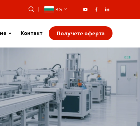
BG
Получете оферта
ие
Контакт