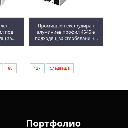
ален
Промишлен екструдиран
ил под
алуминиев профил 4545 е
ящ за
подходящ за сглобяване на
зане в
работни маси по линията
нтьорна
на лента
...
88
127
Следваща
Портфолио