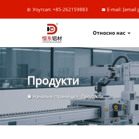
Уоутсап: +85-262159883
E-mail:
[email 
Относно нас
Продукти
Начална страница
>
Продукти