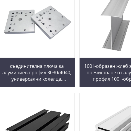
съединителна плоча за
100 I-образен жлеб з
алуминиев профил 3030/4040,
пречистване от ал
универсални колелца,
профил 100 I-об
пясчета, монтажни части за
алуминиев панел 
крака, дънна плоча от
изработен сендв
алуминиев профил
минерална ва