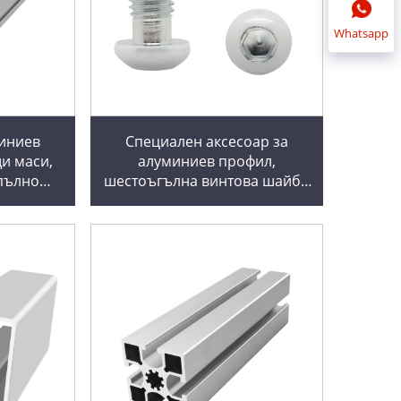
Whatsapp
иниев
Специален аксесоар за
и маси,
алуминиев профил,
пълно
шестоъгълна винтова шайба
 линейни
с полуобемна глава M12 * 30,
 линейни
8-венчелива, 10-болтове от
и
въглеродна стомана