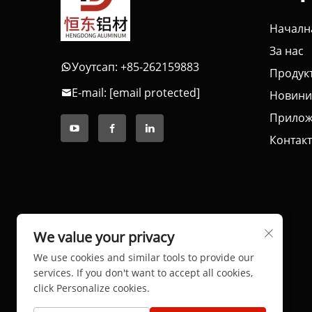
Началн
За нас
Уоутсап: +85-262159883
Продук
E-mail:
[email protected]
Новини
Прилож
Контакт
We value your privacy
We use cookies and similar tools to provide our
services. If you don't want to accept all cookies,
click Personalize cookies.