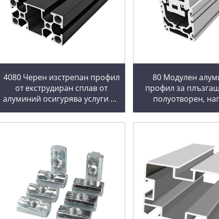
4080 Черен изстрепан профил
80 Модулен алум
от екструдиран сплав от
профил за плъзгащ
алуминий осигурява услуги по
полуотворен, на
перфориране и рязане от
затворен, винтови
китайски производители
водачи, синхронни
зъбни колан