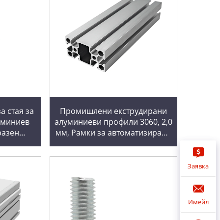
а стая за
Промишлени екструдирани
уминиев
алуминиеви профили 3060, 2,0
разен
мм, Рамки за автоматизирана
с ръчно
производствена линия,
ич от
Квадратни тръби от
та
алуминиева сплав 3060
Заявка
Имейл