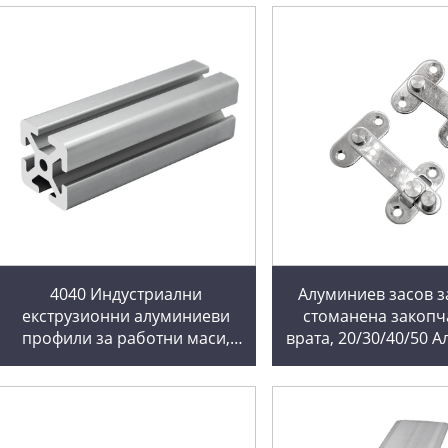
4040 Индустриални
Алуминиев засов з
екструзионни алуминиеви
стоманена закопч
профили за работни маси,
врата, 20/30/40/50 
оборудване за монтажна
катинар за ограда, 
линия, рамка 4040
врата, катинар, за
Тежкотоварни 5.0 алуминиеви
профили