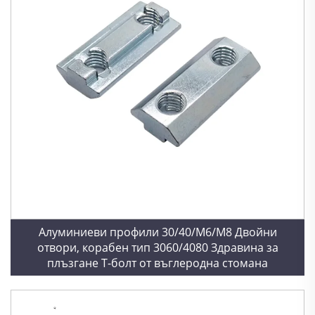
Алуминиеви профили 30/40/M6/M8 Двойни
отвори, корабен тип 3060/4080 Здравина за
плъзгане T-болт от въглеродна стомана