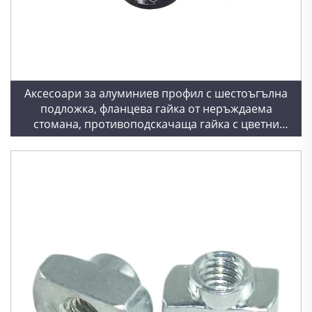
Аксесоари за алуминиев профил с шестоъгълна
подложка, фланцева гайка от неръждаема
стомана, противоподскачаща гайка с цветни
зъби, M5M6M8 въглеродна стомана гайка