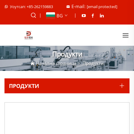
E-mail:
Уоутсап: +85-262159883
[email protected]
BG
Продукти
Начална страница
>
Продукти
ПРОДУКТИ