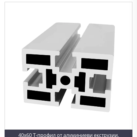
40x60 Т-профил от алуминиеви екструзии,