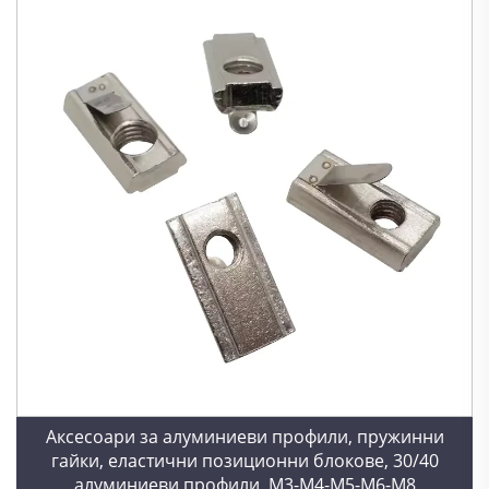
Аксесоари за алуминиеви профили, пружинни
гайки, еластични позиционни блокове, 30/40
алуминиеви профили, M3-M4-M5-M6-M8