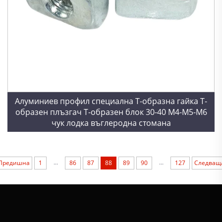
Алуминиев профил специална Т-образна гайка Т-
образен плъзгач Т-образен блок 30-40 M4-M5-M6
чук лодка въглеродна стомана
...
...
Предишна
1
86
87
88
89
90
127
Следващ