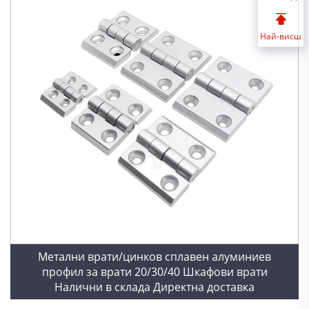
Най-висш
Метални врати/цинков сплавен алуминиев
профил за врати 20/30/40 Шкафови врати
Налични в склада Директна доставка