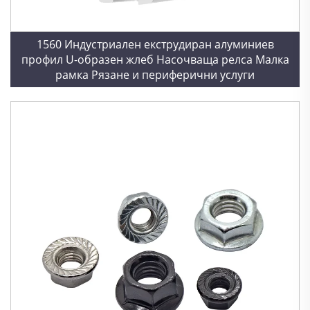
1560 Индустриален екструдиран алуминиев
профил U-образен жлеб Насочваща релса Малка
рамка Рязане и периферични услуги