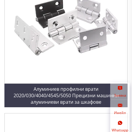
Алуминиев профилни врати
2020/030/4040/4545/5050 Прецизни машинни
Заявка
алуминиеви врати за шкафове
Имейл
Whatsapp