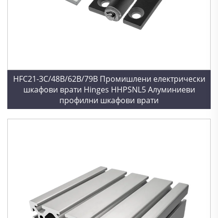
HFC21-3C/48B/62B/79B Промишлени електрически
шкафови врати Hinges HHPSNL5 Алуминиеви
профилни шкафови врати